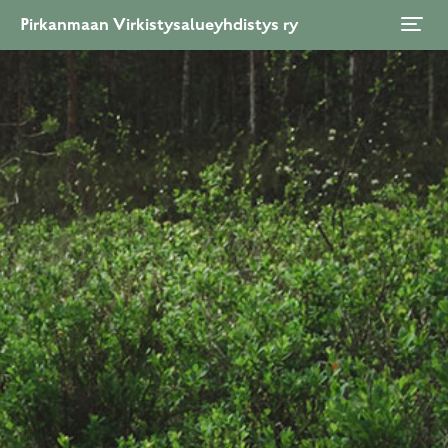
Pirkanmaan Virkistysalueyhdistys ry