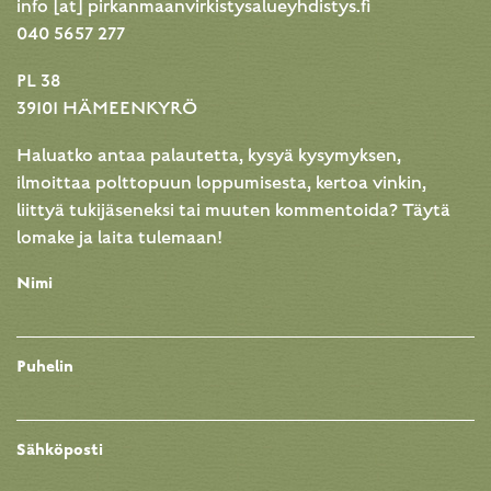
info [at] pirkanmaanvirkistysalueyhdistys.fi
040 5657 277
PL 38
39101 HÄMEENKYRÖ
Haluatko antaa palautetta, kysyä kysymyksen,
ilmoittaa polttopuun loppumisesta, kertoa vinkin,
liittyä tukijäseneksi tai muuten kommentoida? Täytä
lomake ja laita tulemaan!
Nimi
Puhelin
Sähköposti