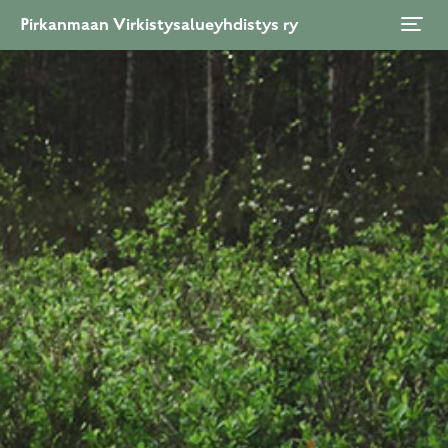
Pirkanmaan Virkistysalueyhdistys ry