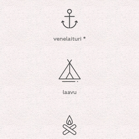
venelaituri *
laavu