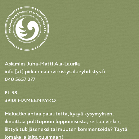
Asiamies Juha-Matti Ala-Laurila
info [at] pirkanmaanvirkistysalueyhdistys.fi
040 5657 277
PL 38
39101 HÄMEENKYRÖ
Haluatko antaa palautetta, kysyä kysymyksen,
ilmoittaa polttopuun loppumisesta, kertoa vinkin,
liittyä tukijäseneksi tai muuten kommentoida? Täytä
lomake ja laita tulemaan!